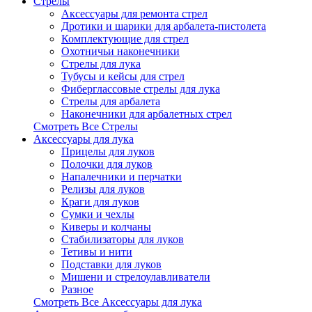
Стрелы
Аксессуары для ремонта стрел
Дротики и шарики для арбалета-пистолета
Комплектующие для стрел
Охотничьи наконечники
Стрелы для лука
Тубусы и кейсы для стрел
Фиберглассовые стрелы для лука
Стрелы для арбалета
Наконечники для арбалетных стрел
Смотреть Все Стрелы
Аксессуары для лука
Прицелы для луков
Полочки для луков
Напалечники и перчатки
Релизы для луков
Краги для луков
Сумки и чехлы
Киверы и колчаны
Стабилизаторы для луков
Тетивы и нити
Подставки для луков
Мишени и стрелоулавливатели
Разное
Смотреть Все Аксессуары для лука