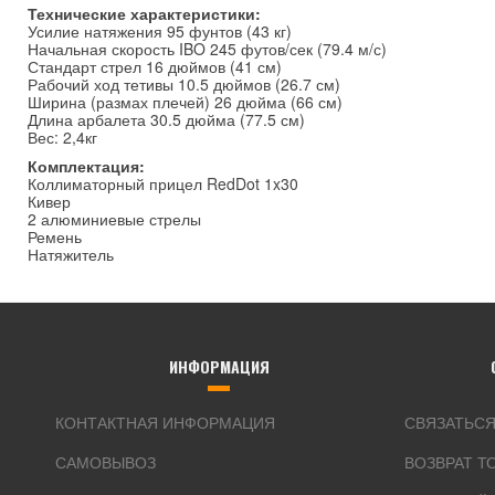
Технические характеристики:
Усилие натяжения 95 фунтов (43 кг)
Начальная скорость IBO 245 футов/сек (79.4 м/с)
Стандарт стрел 16 дюймов (41 см)
Рабочий ход тетивы 10.5 дюймов (26.7 см)
Ширина (размах плечей) 26 дюйма (66 см)
Длина арбалета 30.5 дюйма (77.5 см)
Вес: 2,4кг
Комплектация:
Коллиматорный прицел RedDot 1x30
Кивер
2 алюминиевые стрелы
Ремень
Натяжитель
ИНФОРМАЦИЯ
КОНТАКТНАЯ ИНФОРМАЦИЯ
СВЯЗАТЬСЯ
САМОВЫВОЗ
ВОЗВРАТ Т