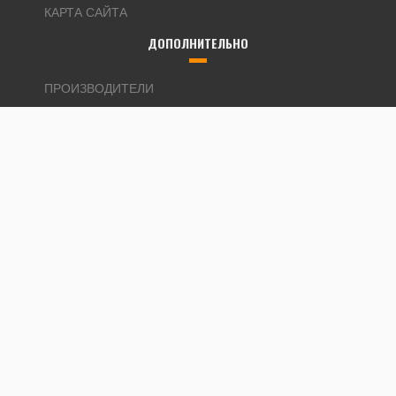
КАРТА САЙТА
ДОПОЛНИТЕЛЬНО
ПРОИЗВОДИТЕЛИ
АКЦИИ
ЛИЧНЫЙ КАБИНЕТ
ЛИЧНЫЙ КАБИНЕТ
ИСТОРИЯ ЗАКАЗОВ
ЗАКЛАДКИ
РАССЫЛКА
Вся информация на сайте носит справочный характер и не
является публичной офертой, определяемой статьей 437 ГК РФ.
Kupi-luk.ru © 2026