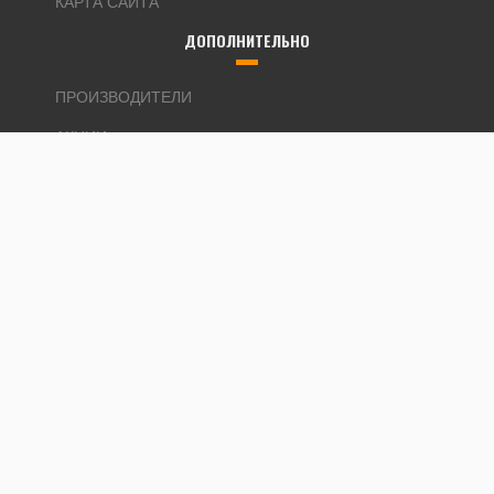
КАРТА САЙТА
ДОПОЛНИТЕЛЬНО
ПРОИЗВОДИТЕЛИ
АКЦИИ
ЛИЧНЫЙ КАБИНЕТ
ЛИЧНЫЙ КАБИНЕТ
ИСТОРИЯ ЗАКАЗОВ
ЗАКЛАДКИ
РАССЫЛКА
Вся информация на сайте носит справочный характер и не
является публичной офертой, определяемой статьей 437 ГК РФ.
Kupi-luk.ru © 2026